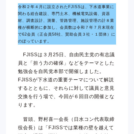
令和２年４月に設立されたFJISSは、下水道事業に
関わる総合建設、専門土木、機械電気設備、資器
材、調査設計、測量、管路管理、施設管理の計８業
種が横断的に参加し、会員数は令和７年７月末現在
で62会員（正会員58社、賛助会員３社・１団体）に
のぼっています。
FJISSは３月25日、自由民主党の有志議
員と「担う力の確保」などをテーマとした
勉強会を自民党本部で開催しました。
FJISSが下水道の重要テーマについて解説
するとともに、それらに対して議員と意見
交換を行う場で、今回が６回目の開催とな
ります。
冒頭、野村喜一会長（日水コン代表取締
役会長）は「FJISSでは業種の壁を越えて