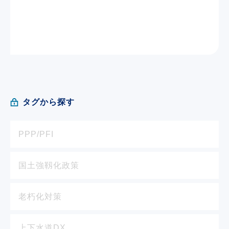
タグから探す
PPP/PFI
国土強靱化政策
老朽化対策
上下水道DX