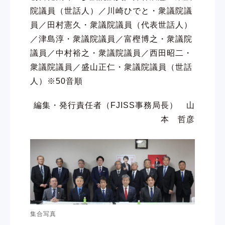
院議員（世話人）／川崎ひでと・衆議院議
員／田村憲久・衆議院議員（代表世話人）
／津島淳・衆議院議員／富樫博之・衆議院
議員／中村裕之・衆議院議員／西田昭二・
衆議院議員／盛山正仁・衆議院議員（世話
人）※50音順
編集・発行責任者（FJISS事務局長） 山
本 哲彦
集合写真