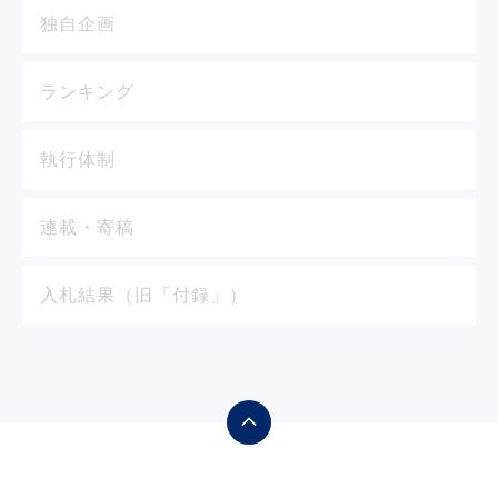
独自企画
ランキング
執行体制
連載・寄稿
入札結果（旧「付録」）